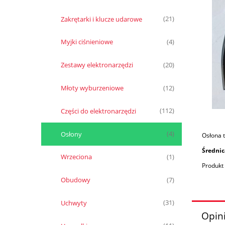
Zakrętarki i klucze udarowe
(21)
Myjki ciśnieniowe
(4)
Zestawy elektronarzędzi
(20)
Młoty wyburzeniowe
(12)
Części do elektronarzędzi
(112)
Osłony
(4)
Osłona t
Średni
Wrzeciona
(1)
Produkt 
Obudowy
(7)
Uchwyty
(31)
Opini