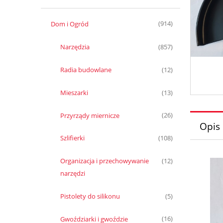
Dom i Ogród
(914)
Narzędzia
(857)
Radia budowlane
(12)
Mieszarki
(13)
Przyrządy miernicze
(26)
Opis
Szlifierki
(108)
Organizacja i przechowywanie
(12)
narzędzi
Pistolety do silikonu
(5)
Gwoździarki i gwoździe
(16)