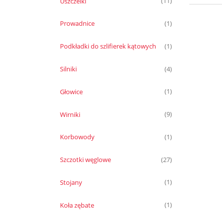
Uszczelki
(11)
Prowadnice
(1)
Podkładki do szlifierek kątowych
(1)
Silniki
(4)
Głowice
(1)
Wirniki
(9)
Korbowody
(1)
Szczotki węglowe
(27)
Stojany
(1)
Koła zębate
(1)