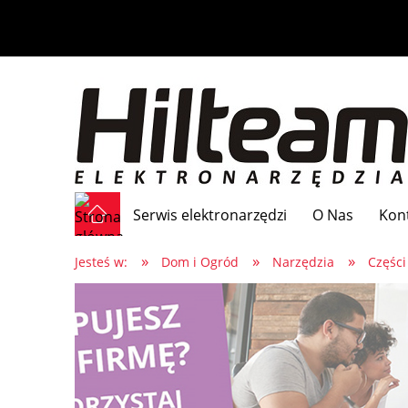
Serwis elektronarzędzi
O Nas
Kon
»
»
»
Jesteś w:
Dom i Ogród
Narzędzia
Części