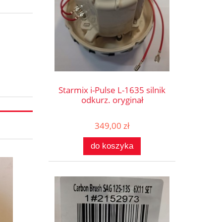
Starmix i-Pulse L-1635 silnik
odkurz. oryginał
349,00 zł
do koszyka