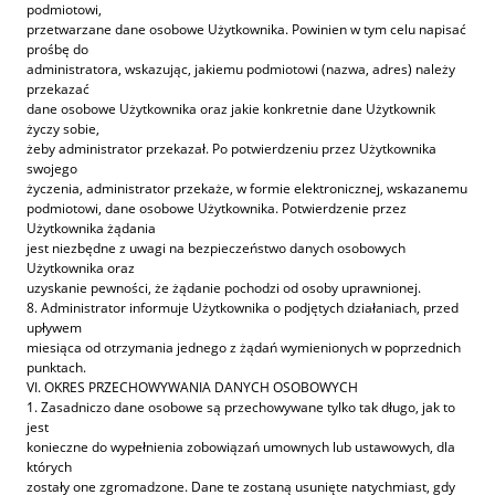
podmiotowi,
przetwarzane dane osobowe Użytkownika. Powinien w tym celu napisać
prośbę do
administratora, wskazując, jakiemu podmiotowi (nazwa, adres) należy
przekazać
dane osobowe Użytkownika oraz jakie konkretnie dane Użytkownik
życzy sobie,
żeby administrator przekazał. Po potwierdzeniu przez Użytkownika
swojego
życzenia, administrator przekaże, w formie elektronicznej, wskazanemu
podmiotowi, dane osobowe Użytkownika. Potwierdzenie przez
Użytkownika żądania
jest niezbędne z uwagi na bezpieczeństwo danych osobowych
Użytkownika oraz
uzyskanie pewności, że żądanie pochodzi od osoby uprawnionej.
8. Administrator informuje Użytkownika o podjętych działaniach, przed
upływem
miesiąca od otrzymania jednego z żądań wymienionych w poprzednich
punktach.
VI. OKRES PRZECHOWYWANIA DANYCH OSOBOWYCH
1. Zasadniczo dane osobowe są przechowywane tylko tak długo, jak to
jest
konieczne do wypełnienia zobowiązań umownych lub ustawowych, dla
których
zostały one zgromadzone. Dane te zostaną usunięte natychmiast, gdy