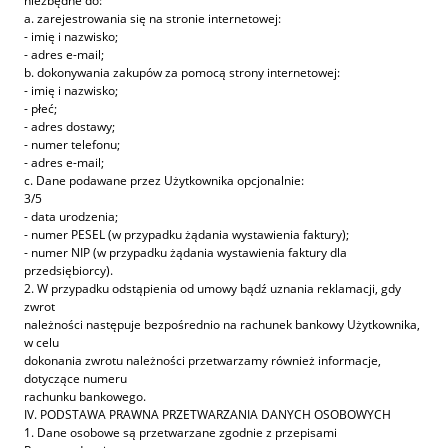
niezbędne do:
a. zarejestrowania się na stronie internetowej:
- imię i nazwisko;
- adres e-mail;
b. dokonywania zakupów za pomocą strony internetowej:
- imię i nazwisko;
- płeć;
- adres dostawy;
- numer telefonu;
- adres e-mail;
c. Dane podawane przez Użytkownika opcjonalnie:
3/5
- data urodzenia;
- numer PESEL (w przypadku żądania wystawienia faktury);
- numer NIP (w przypadku żądania wystawienia faktury dla
przedsiębiorcy).
2. W przypadku odstąpienia od umowy bądź uznania reklamacji, gdy
zwrot
należności następuje bezpośrednio na rachunek bankowy Użytkownika,
w celu
dokonania zwrotu należności przetwarzamy również informacje,
dotyczące numeru
rachunku bankowego.
IV. PODSTAWA PRAWNA PRZETWARZANIA DANYCH OSOBOWYCH
1. Dane osobowe są przetwarzane zgodnie z przepisami