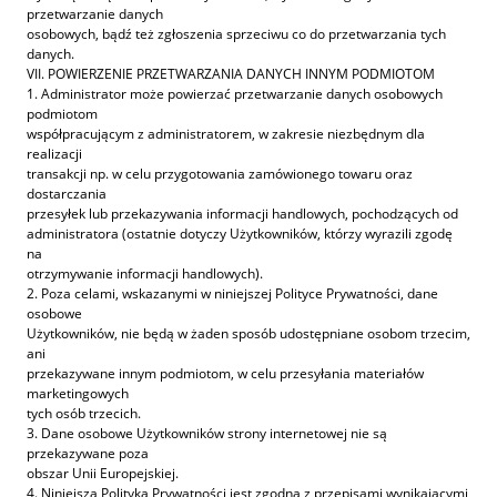
przetwarzanie danych
osobowych, bądź też zgłoszenia sprzeciwu co do przetwarzania tych
danych.
VII. POWIERZENIE PRZETWARZANIA DANYCH INNYM PODMIOTOM
1. Administrator może powierzać przetwarzanie danych osobowych
podmiotom
współpracującym z administratorem, w zakresie niezbędnym dla
realizacji
transakcji np. w celu przygotowania zamówionego towaru oraz
dostarczania
przesyłek lub przekazywania informacji handlowych, pochodzących od
administratora (ostatnie dotyczy Użytkowników, którzy wyrazili zgodę
na
otrzymywanie informacji handlowych).
2. Poza celami, wskazanymi w niniejszej Polityce Prywatności, dane
osobowe
Użytkowników, nie będą w żaden sposób udostępniane osobom trzecim,
ani
przekazywane innym podmiotom, w celu przesyłania materiałów
marketingowych
tych osób trzecich.
3. Dane osobowe Użytkowników strony internetowej nie są
przekazywane poza
obszar Unii Europejskiej.
4. Niniejsza Polityka Prywatności jest zgodna z przepisami wynikającymi