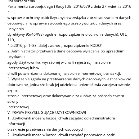
Rozporządzenia
Parlamentu Europejskiego i Rady (UE) 2016/679 z dnia 27 kwietnia 2016
r.
w sprawie ochrony osób fizycznych w związku z przetwarzaniem danych
osobowych i w sprawie swobodnego przepływu takich danych oraz
uchylenia
dyrektywy 95/46/WE (ogólne rozporządzenie o ochronie danych), OJ L
119,
4.5.2016, p. 1–88, dalej zwane: „rozporządzenie RODO".
2. Administrator przetwarza dane osobowe wyłącznie po uprzednim
uzyskaniu
zgody Użytkownika, wyrażonej w chwili rejestracji na stronie
internetowej lub w
chwili potwierdzenia dokonanej na stronie internetowej transakcji.
3. Wyrażenie zgody na przetwarzanie danych osobowych jest całkowicie
dobrowolne, jednakże brak jej udzielenia uniemożliwia zarejestrowanie
się na
stronie internetowej oraz dokonywanie zakupów, za pośrednictwem
strony
internetowej.
V. PRAWA PRZYSŁUGUJĄCE UŻYTKOWNIKOWI
1. Użytkownik może w każdej chwili zażądać od administratora
informacji
o zakresie przetwarzania danych osobowych.
2. Użytkownik może w każdej chwili zażądać poprawienia bądź