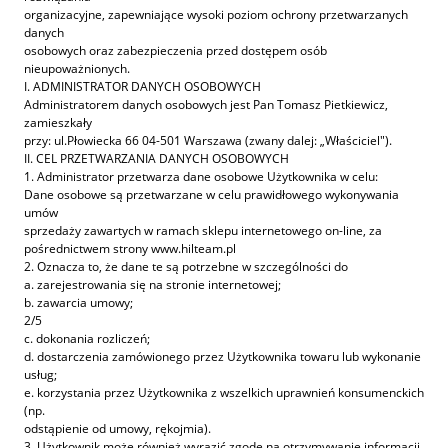
organizacyjne, zapewniające wysoki poziom ochrony przetwarzanych
danych
osobowych oraz zabezpieczenia przed dostępem osób
nieupoważnionych.
I. ADMINISTRATOR DANYCH OSOBOWYCH
Administratorem danych osobowych jest Pan Tomasz Pietkiewicz,
zamieszkały
przy: ul.Płowiecka 66 04-501 Warszawa (zwany dalej: „Właściciel").
II. CEL PRZETWARZANIA DANYCH OSOBOWYCH
1. Administrator przetwarza dane osobowe Użytkownika w celu:
Dane osobowe są przetwarzane w celu prawidłowego wykonywania
umów
sprzedaży zawartych w ramach sklepu internetowego on-line, za
pośrednictwem strony www.hilteam.pl
2. Oznacza to, że dane te są potrzebne w szczególności do
a. zarejestrowania się na stronie internetowej;
b. zawarcia umowy;
2/5
c. dokonania rozliczeń;
d. dostarczenia zamówionego przez Użytkownika towaru lub wykonanie
usług;
e. korzystania przez Użytkownika z wszelkich uprawnień konsumenckich
(np.
odstąpienie od umowy, rękojmia).
3. Użytkownik może również wyrazić zgodę na otrzymywanie informacji