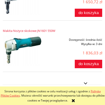
1 650,72 zł
do koszyka
Makita Nożyce skokowe JN1601 550W
Dostępność:
średnia ilość
Wysyłka w:
3 dni
1 836,03 zł
do koszyka
Strona korzysta z plików cookies w celu realizacji usług i zgodnie z
Polityką
pokaż pełną wersję strony
Plików Cookies
. Możesz określić warunki przechowywania lub dostępu do plików
cookies w Twojej przeglądarce.
Sklep internetowy Shoper.pl