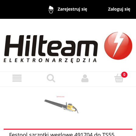
Zaloguj się
Zarejestruj się
Festool szczotki węglowe 491704 do TS55