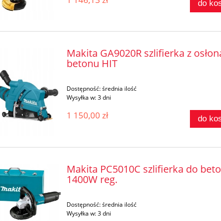
do ko
Makita GA9020R szlifierka z osłon
betonu HIT
Dostępność:
średnia ilość
Wysyłka w:
3 dni
1 150,00 zł
do ko
Makita PC5010C szlifierka do bet
1400W reg.
Dostępność:
średnia ilość
Wysyłka w:
3 dni