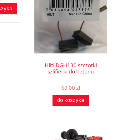
szyka
Hilti DGH130 szczotki
szlifierki do betonu
69,00 zł
do koszyka