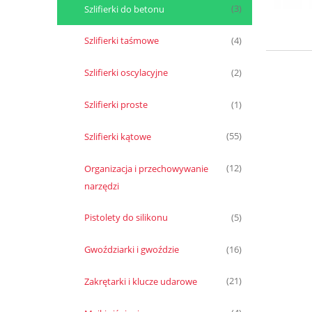
Szlifierki do betonu
(3)
Szlifierki taśmowe
(4)
Szlifierki oscylacyjne
(2)
Szlifierki proste
(1)
Szlifierki kątowe
(55)
Organizacja i przechowywanie
(12)
narzędzi
Pistolety do silikonu
(5)
Gwoździarki i gwoździe
(16)
Zakrętarki i klucze udarowe
(21)