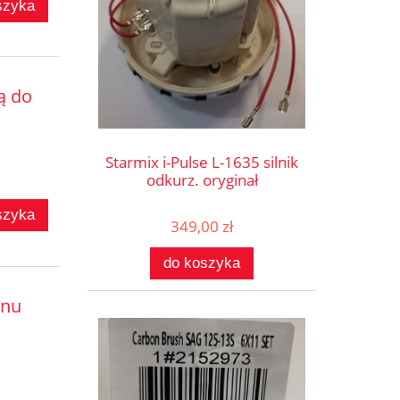
szyka
ą do
Starmix i-Pulse L-1635 silnik
odkurz. oryginał
szyka
349,00 zł
do koszyka
onu