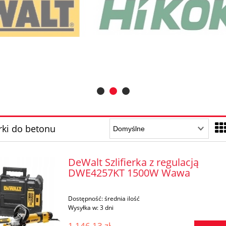
erki do betonu
DeWalt Szlifierka z regulacją
DWE4257KT 1500W Wawa
Dostępność:
średnia ilość
Wysyłka w:
3 dni
1 146,13 zł