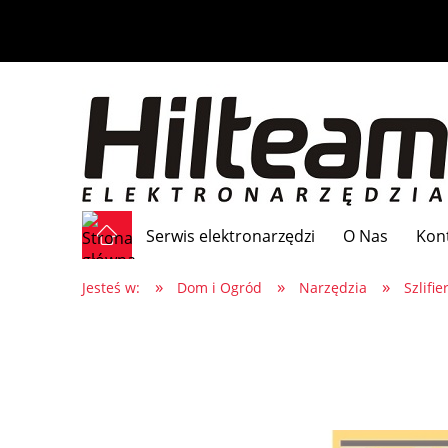
Serwis elektronarzędzi
O Nas
Kon
»
»
»
Jesteś w:
Dom i Ogród
Narzędzia
Szlifie