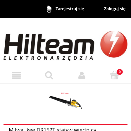
Zaloguj się
Zarejestruj się
Milwaukee DR152T statyw wiertnicy