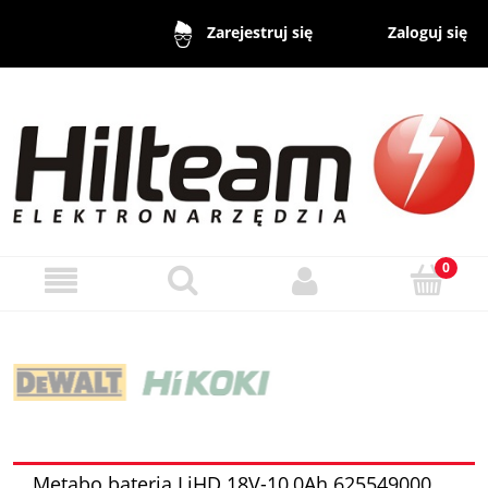
Zaloguj się
Zarejestruj się
Metabo bateria LiHD 18V-10,0Ah 625549000