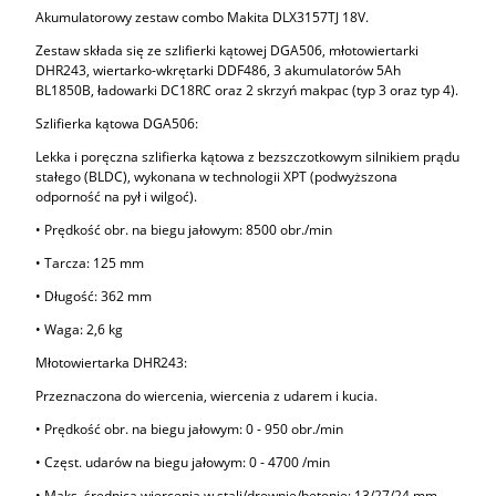
Akumulatorowy zestaw combo Makita DLX3157TJ 18V.
Zestaw składa się ze szlifierki kątowej DGA506, młotowiertarki
DHR243, wiertarko-wkrętarki DDF486, 3 akumulatorów 5Ah
BL1850B, ładowarki DC18RC oraz 2 skrzyń makpac (typ 3 oraz typ 4).
Szlifierka kątowa DGA506:
Lekka i poręczna szlifierka kątowa z bezszczotkowym silnikiem prądu
stałego (BLDC), wykonana w technologii XPT (podwyższona
odporność na pył i wilgoć).
• Prędkość obr. na biegu jałowym: 8500 obr./min
• Tarcza: 125 mm
• Długość: 362 mm
• Waga: 2,6 kg
Młotowiertarka DHR243:
Przeznaczona do wiercenia, wiercenia z udarem i kucia.
• Prędkość obr. na biegu jałowym: 0 - 950 obr./min
• Częst. udarów na biegu jałowym: 0 - 4700 /min
• Maks. średnica wiercenia w stali/drewnie/betonie: 13/27/24 mm