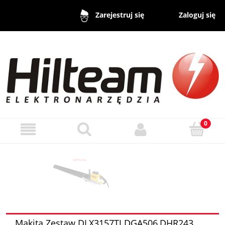
Zaloguj się
Zarejestruj się
Makita Zestaw DLX3157TJ DGA506,DHR243