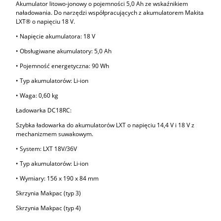
Akumulator litowo-jonowy o pojemności 5,0 Ah ze wskaźnikiem
naładowania. Do narzędzi współpracujących z akumulatorem Makita
LXT® o napięciu 18 V.
• Napięcie akumulatora: 18 V
• Obsługiwane akumulatory: 5,0 Ah
• Pojemność energetyczna: 90 Wh
• Typ akumulatorów: Li-ion
• Waga: 0,60 kg
Ładowarka DC18RC:
Szybka ładowarka do akumulatorów LXT o napięciu 14,4 V i 18 V z
mechanizmem suwakowym.
• System: LXT 18V/36V
• Typ akumulatorów: Li-ion
• Wymiary: 156 x 190 x 84 mm
Skrzynia Makpac (typ 3)
Skrzynia Makpac (typ 4)