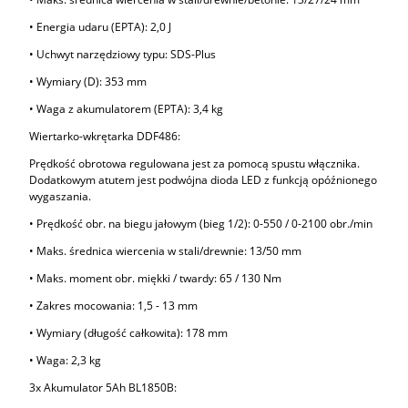
• Energia udaru (EPTA): 2,0 J
• Uchwyt narzędziowy typu: SDS-Plus
• Wymiary (D): 353 mm
• Waga z akumulatorem (EPTA): 3,4 kg
Wiertarko-wkrętarka DDF486:
Prędkość obrotowa regulowana jest za pomocą spustu włącznika.
Dodatkowym atutem jest podwójna dioda LED z funkcją opóźnionego
wygaszania.
• Prędkość obr. na biegu jałowym (bieg 1/2): 0-550 / 0-2100 obr./min
• Maks. średnica wiercenia w stali/drewnie: 13/50 mm
• Maks. moment obr. miękki / twardy: 65 / 130 Nm
• Zakres mocowania: 1,5 - 13 mm
• Wymiary (długość całkowita): 178 mm
• Waga: 2,3 kg
3x Akumulator 5Ah BL1850B: