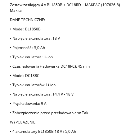
Zestaw zasilający 4 x BL1850B + DC18RD + MAKPAC (197626-8)
Makita
DANE TECHNICZNE:
• Model: BL1850B
• Napięcie akumulatora: 18 V
• Pojemność : 5,0 Ah
• Typ akumulatora: Li-ion
• Czas ładowania (ładowarka DC18RC): 45 min
• Model: DC18RC
• Typ akumulatorów: Li-ion
• Napięcie akumulatora: 14,4 V - 18 V
• Prąd ładowania: 9 A
• Zabezpieczenie przed przeładowaniem: Tak
WYPOSAŻENIE:
• 4 akumulatory BL1850B 18 V / 5,0 Ah