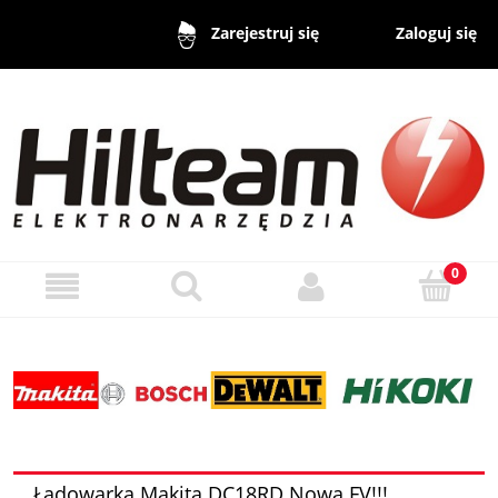
Zaloguj się
Zarejestruj się
Ładowarka Makita DC18RD Nowa FV!!!