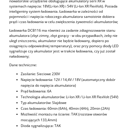
nowatorskie urządzenie obsługujące akumulatory serii XR w
systemach napięcia: 18V(Li-Ion XR) i 54V (Li-Ion XR FlexVolt). Posiada
inteligentny system ładowania. Ładowarka w zależności od
pojemności i napięcia roboczego akumulatora samoistnie dobiera
prąd i czas ładowania w celu zwiększenia żywotności akumulatorów;
Ładowarka DCB116 ma również za zadanie zdiagnozowanie stanu
akumulatora (zbyt zimny, zbyt gorący - w obu przypadkach, żeby nie
uległ zniszczeniu, akumulator nie będzie ładowany, dopiero po
osiągnięciu odpowiedniej temperatury), oraz przy pomocy diody LED
sygnalizuje czy akumulator jest: w trakcie ładowania, czy już został
naładowany;
Dane techniczne:
Zasilanie: Sieciowe 230V
Napięcie ładowania: 12V / 14,4V / 18V (automatyczny dobór
napięcia do napięcia akumulatora)
Prąd ładowania: 6A
Technologia akumulatorów: Li-Ion XR / Li-Ion XR FlexVolt (54V)
Typ akumulatorów: Slajdowe
Czas ładowania: 60min (6Ah), 40min (4Ah), 20min (2Ah)
Możliwość montażu na ścianie: TAK (rozstaw otworów
mocujących 133,4mm)
Dioda sygnalizująca: TAK