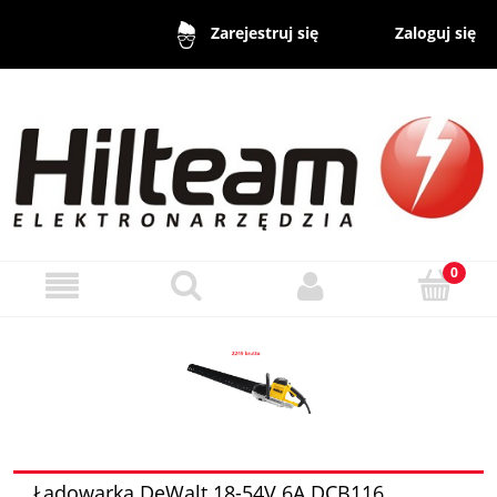
Zaloguj się
Zarejestruj się
Ładowarka DeWalt 18-54V 6A DCB116