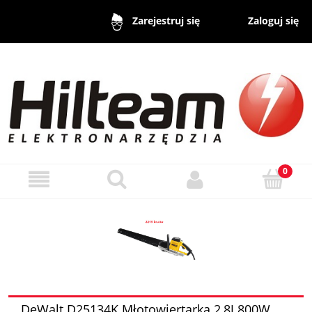
Zaloguj się
Zarejestruj się
DeWalt D25134K Młotowiertarka 2,8J 800W