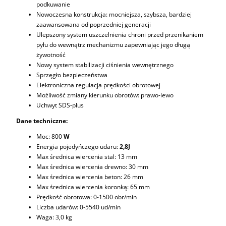
podkuwanie
Nowoczesna konstrukcja: mocniejsza, szybsza, bardziej
zaawansowana od poprzedniej generacji
Ulepszony system uszczelnienia chroni przed przenikaniem
pyłu do wewnątrz mechanizmu zapewniając jego długą
żywotność
Nowy system stabilizacji ciśnienia wewnętrznego
Sprzęgło bezpieczeństwa
Elektroniczna regulacja prędkości obrotowej
Możliwość zmiany kierunku obrotów: prawo-lewo
Uchwyt SDS-plus
Dane techniczne:
Moc: 800
W
Energia pojedyńczego udaru:
2,8J
Max średnica wiercenia stal: 13 mm
Max średnica wiercenia drewno: 30 mm
Max średnica wiercenia beton: 26 mm
Max średnica wiercenia koronką: 65 mm
Prędkość obrotowa: 0-1500 obr/min
Liczba udarów: 0-5540 ud/min
Waga: 3,0 kg