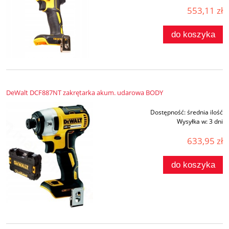
553,11 zł
do koszyka
DeWalt DCF887NT zakrętarka akum. udarowa BODY
Dostępność:
średnia ilość
Wysyłka w:
3 dni
633,95 zł
do koszyka