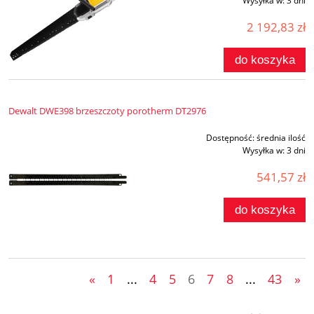
Wysyłka w:
3 dni
2 192,83 zł
do koszyka
Dewalt DWE398 brzeszczoty porotherm DT2976
Dostępność:
średnia ilość
Wysyłka w:
3 dni
541,57 zł
do koszyka
«
1
...
4
5
6
7
8
...
43
»