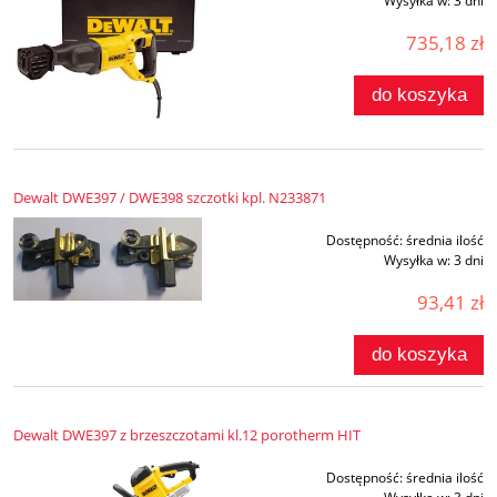
Wysyłka w:
3 dni
735,18 zł
do koszyka
Dewalt DWE397 / DWE398 szczotki kpl. N233871
Dostępność:
średnia ilość
Wysyłka w:
3 dni
93,41 zł
do koszyka
Dewalt DWE397 z brzeszczotami kl.12 porotherm HIT
Dostępność:
średnia ilość