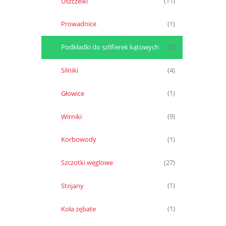
Uszczelki
(11)
Prowadnice
(1)
Podkładki do szlifierek kątowych
(1)
Silniki
(4)
Głowice
(1)
Wirniki
(9)
Korbowody
(1)
Szczotki węglowe
(27)
Stojany
(1)
Koła zębate
(1)