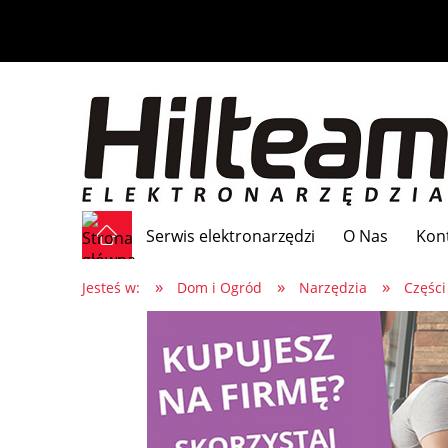
Serwis elektronarzędzi
O Nas
Kon
»
»
»
Jesteś w:
Dom i Ogród
Narzędzia
Części