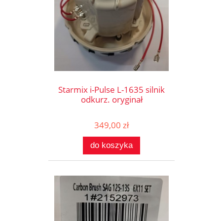
Starmix i-Pulse L-1635 silnik
odkurz. oryginał
349,00 zł
do koszyka