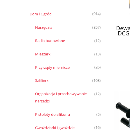
Dom i Ogród
(914)
Dewa
Narzędzia
(857)
DCG2
Radia budowlane
(12)
Mieszarki
(13)
Przyrządy miernicze
(26)
Szlifierki
(108)
Organizacja i przechowywanie
(12)
narzędzi
Pistolety do silikonu
(5)
Gwoździarki i gwoździe
(16)