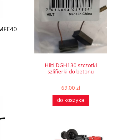
 MFE40
Hilti DGH130 szczotki
szlifierki do betonu
69,00 zł
do koszyka