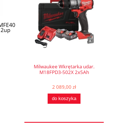
 MFE40
z 2up
Milwaukee Wkrętarka udar.
M18FPD3-502X 2x5Ah
2 089,00 zł
do koszyka