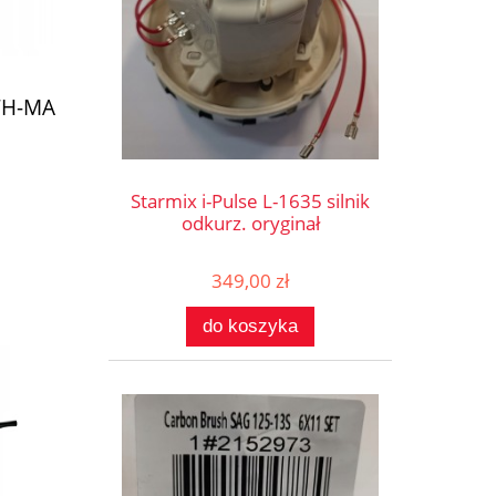
 TH-MA
Starmix i-Pulse L-1635 silnik
odkurz. oryginał
349,00 zł
do koszyka