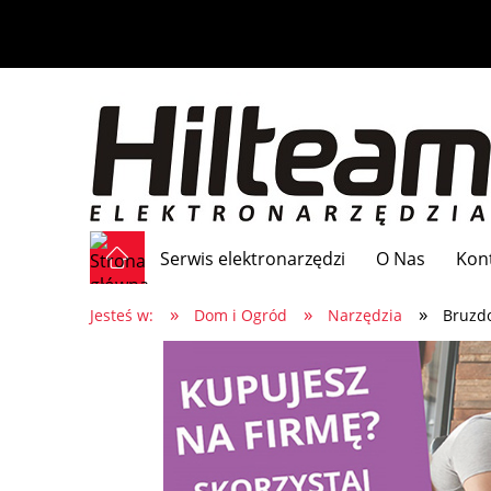
Serwis elektronarzędzi
O Nas
Kon
»
»
»
Jesteś w:
Dom i Ogród
Narzędzia
Bruzd