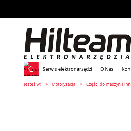
Serwis elektronarzędzi
O Nas
Kon
»
»
Jesteś w:
Motoryzacja
Części do maszyn i in