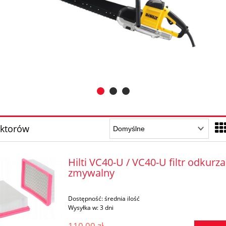
aktorów
Hilti VC40-U / VC40-U filtr odkurz
zmywalny
Dostępność:
średnia ilość
Wysyłka w:
3 dni
110,00 zł