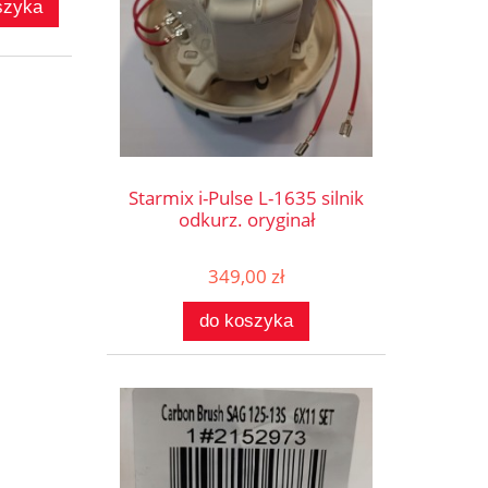
szyka
Starmix i-Pulse L-1635 silnik
odkurz. oryginał
349,00 zł
do koszyka