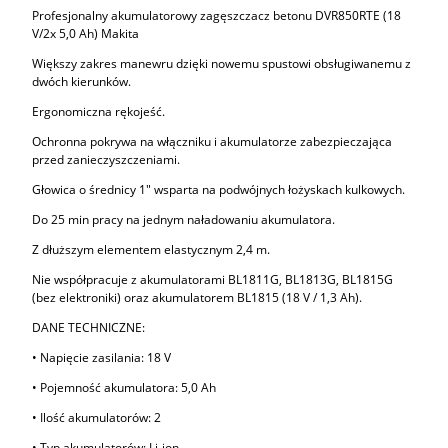
Profesjonalny akumulatorowy zagęszczacz betonu DVR850RTE (18
V/2x 5,0 Ah) Makita
Większy zakres manewru dzięki nowemu spustowi obsługiwanemu z
dwóch kierunków.
Ergonomiczna rękojeść.
Ochronna pokrywa na włączniku i akumulatorze zabezpieczająca
przed zanieczyszczeniami.
Głowica o średnicy 1" wsparta na podwójnych łożyskach kulkowych.
Do 25 min pracy na jednym naładowaniu akumulatora.
Z dłuższym elementem elastycznym 2,4 m.
Nie współpracuje z akumulatorami BL1811G, BL1813G, BL1815G
(bez elektroniki) oraz akumulatorem BL1815 (18 V / 1,3 Ah).
DANE TECHNICZNE:
• Napięcie zasilania: 18 V
• Pojemność akumulatora: 5,0 Ah
• Ilość akumulatorów: 2
• Typ akumulatorów: Li-ion