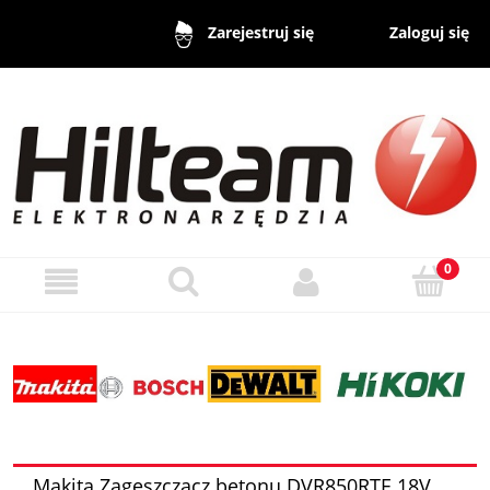
Zaloguj się
Zarejestruj się
Makita Zagęszczacz betonu DVR850RTE 18V